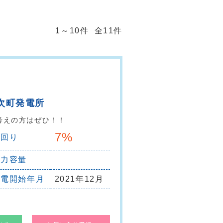
1～10件 全11件
次町発電所
考えの方はぜひ！！
7%
利回り
出力容量
売電開始年月
2021年12月