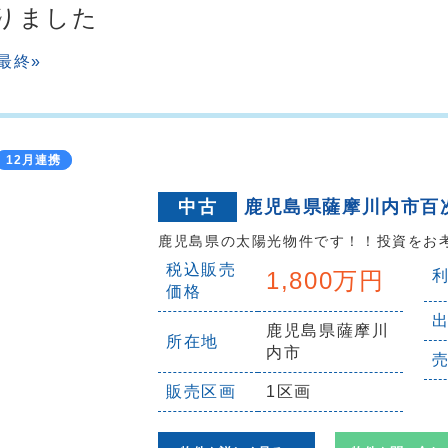
かりました
最終»
12月連携
中古
鹿児島県薩摩川内市百
鹿児島県の太陽光物件です！！投資をお
税込販売
1,800万円
価格
鹿児島県薩摩川
所在地
内市
販売区画
1区画