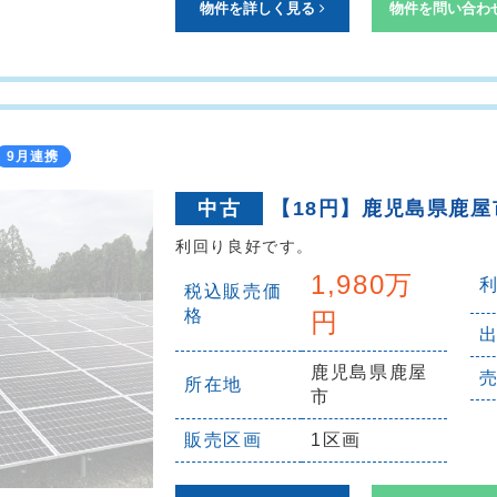
物件を詳しく見る
物件を問い合わ
9月連携
中古
【18円】鹿児島県鹿屋
利回り良好です。
1,980万
税込販売価
格
円
鹿児島県鹿屋
所在地
市
販売区画
1区画