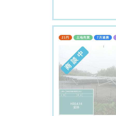
21円
土地売買
7月連携
商 談 中