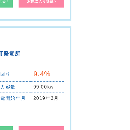
せる
町発電所
9.4%
利回り
出力容量
99.00kw
売電開始年月
2019年3月