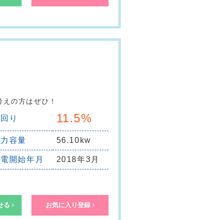
考えの方はぜひ！
11.5%
利回り
出力容量
56.10kw
売電開始年月
2018年3月
せる