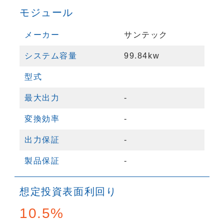
モジュール
メーカー
サンテック
システム容量
99.84kw
型式
最大出力
-
変換効率
-
出力保証
-
製品保証
-
想定投資表面利回り
10.5%