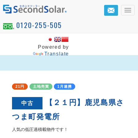
メ
ニ
0120-255-505
ュ
ー
Powered by
Translate
21円
土地売買
1月連携
【２１円】鹿児島県さ
中古
つま町発電所
人気の低圧過積載物件です！