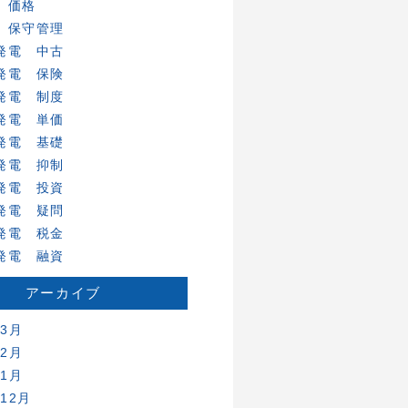
 価格
 保守管理
発電 中古
発電 保険
発電 制度
発電 単価
発電 基礎
発電 抑制
発電 投資
発電 疑問
発電 税金
発電 融資
アーカイブ
年3月
年2月
年1月
年12月