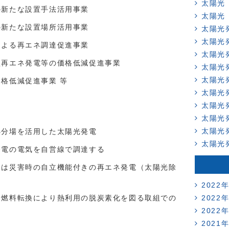
太陽光
の新たな設置手法活用事業
太陽光
の新たな設置場所活用事業
太陽光
太陽光
による再エネ調達促進事業
太陽光
型再エネ発電等の価格低減促進事業
太陽光
太陽光
価格低減促進事業 等
太陽光
太陽光
太陽光
太陽光
処分場を活用した太陽光発電
太陽光
発電の電気を自営線で調達する
又は災害時の自立機能付きの再エネ発電（太陽光除
2022
・燃料転換により熱利用の脱炭素化を図る取組での
2022
2022
2021