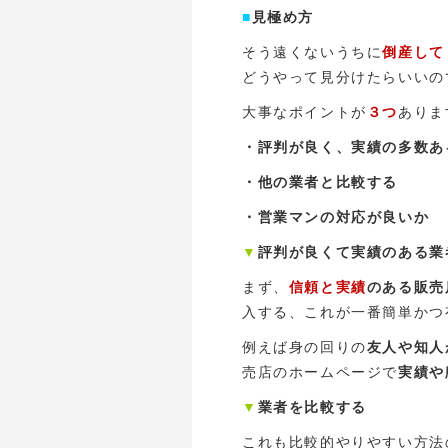
■
見極め方
そう遠くないうちに
倒産して
どうやって見分けたらいいの
大事なポイントが
３つ
ありま
・評判が良く、実績の多数あ
・他の業者と比較する
・営業マンの対応が良いか
▼
評判が良くて実績のある業
まず、
信頼と実績
のある販売
入する、これが一番簡単かつ
例えば身の回りの
友人や知人
売店のホームページで
実績や
▼
業者を比較する
これも比較的やりやすい方法