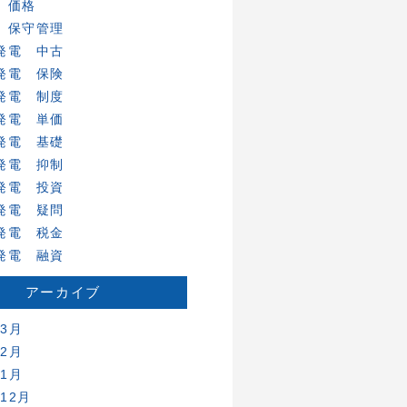
 価格
 保守管理
発電 中古
発電 保険
発電 制度
発電 単価
発電 基礎
発電 抑制
発電 投資
発電 疑問
発電 税金
発電 融資
アーカイブ
年3月
年2月
年1月
年12月