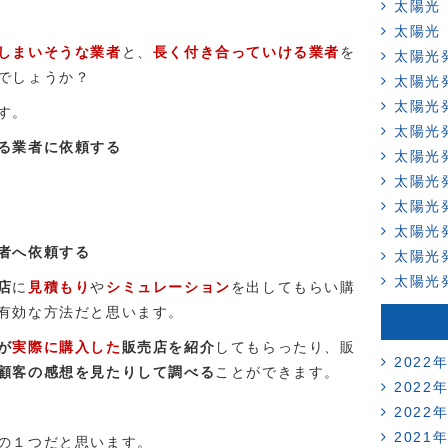
太陽光
太陽光
しまいそうな業者
と、
長く付き合っていける業者
を
太陽光
でしょうか？
太陽光
太陽光
す。
太陽光
る業者に依頼する
太陽光
太陽光
太陽光
太陽光
者へ依頼する
太陽光
太陽光
店
に
見積もり
や
シミュレーション
を出してもらい購
有効な方法だと思います。
が
実際に購入した
販売店を紹介
してもらったり、販
2022
顧客の感想を見たりして調べる
ことができます。
2022
2022
2021
の１つだと思います。