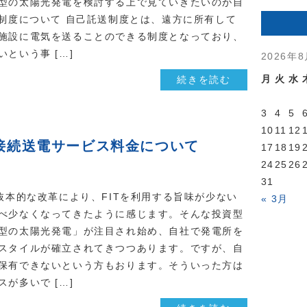
型の太陽光発電を検討する上で見ていきたいのが自
送制度について 自己託送制度とは、遠方に所有して
施設に電気を送ることのできる制度となっており、
という事 […]
2026年
月
火
水
続きを読む
3
4
5
10
11
12
接続送電サービス料金について
17
18
19
24
25
26
31
抜本的な改革により、FITを利用する旨味が少ない
« 3月
べ少なくなってきたように感じます。そんな投資型
型の太陽光発電」が注目され始め、自社で発電所を
スタイルが確立されてきつつあります。ですが、自
保有できないという方もおります。そういった方は
が多いで […]