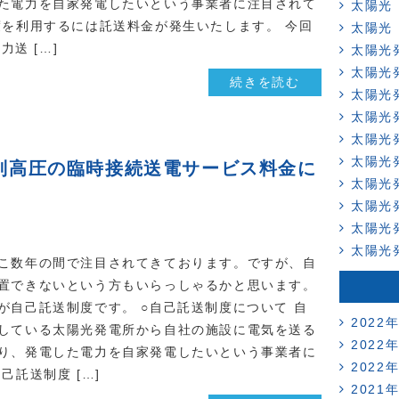
た電力を自家発電したいという事業者に注目されて
太陽光
度を利用するには託送料金が発生いたします。 今回
太陽光
力送 […]
太陽光
太陽光
続きを読む
太陽光
太陽光
太陽光
太陽光
別高圧の臨時接続送電サービス料金に
太陽光
太陽光
太陽光
太陽光
こ数年の間で注目されてきております。ですが、自
置できないという方もいらっしゃるかと思います。
が自己託送制度です。 ○自己託送制度について 自
2022
している太陽光発電所から自社の施設に電気を送る
2022
り、発電した電力を自家発電したいという事業者に
2022
己託送制度 […]
2021