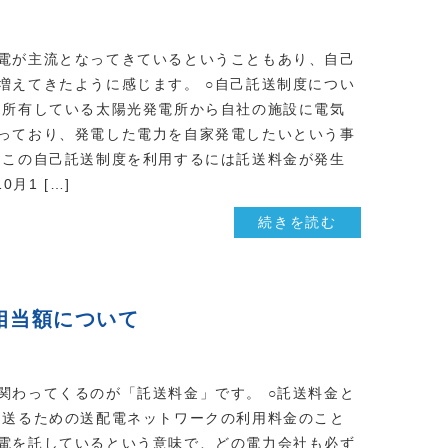
電が主流となってきているということもあり、自己
増えてきたように感じます。 ○自己託送制度につい
に所有している太陽光発電所から自社の施設に電気
っており、発電した電力を自家発電したいという事
 この自己託送制度を利用するには託送料金が発生
月1 […]
続きを読む
相当額について
関わってくるのが「託送料金」です。 ○託送料金と
を送るための送配電ネットワークの利用料金のこと
電を託しているという意味で、どの電力会社も必ず