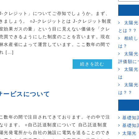
J-クレジット」についてご存知でしょうか。まず、
きましょう。 ○J-クレジットとは J-クレジット制度
太陽光
室効果ガスの量」という目に見えない価値を「クレ
とは？？
売買できるようにした制度のことを言います。現在
相続し
林水産省によって運営しています。ここ数年の間で
は？
 […]
太陽光
評価額に
続きを読む
太陽光
は
太陽光
は？？
サービスについて
こ数年の間で注目されてきております。その中で注
基礎知
なります。 ○自己託送制度について 自己託送制度
基礎知
陽光発電所から自社の施設に電気を送ることのでき
太陽光