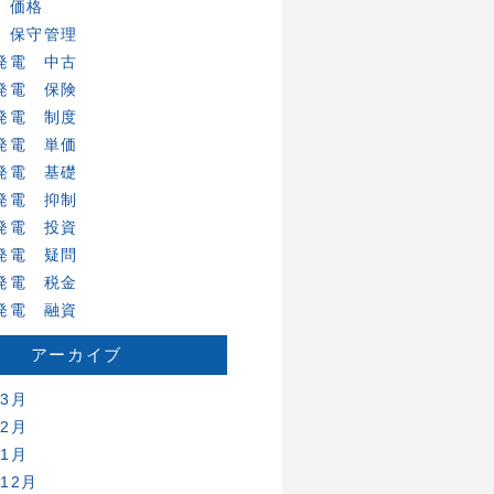
 価格
 保守管理
発電 中古
発電 保険
発電 制度
発電 単価
発電 基礎
発電 抑制
発電 投資
発電 疑問
発電 税金
発電 融資
アーカイブ
年3月
年2月
年1月
年12月