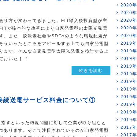
2020
2020
2020
あり方が変わってきました。FIT導入後投資型が主
2020
FITが抜本的な改革により自家発電型の太陽光発電
2020
す。また、脱炭素社会やSDGsのような環境配慮が
2019
そういったところをアピールする上でも自家発電型
2019
ります。そんな自家発電型太陽光発電を検討する上
2019
おいた […]
2019
続きを読む
2019
2019
2019
2019
接続送電サービス料金について①
2019
2019
2019
を目指すといった環境問題に対して企業が取り組むと
2017
つあります。そこで注目されているのが自家発電型
2017